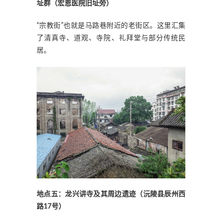
址群（宏恩医院旧址旁）
“宗教街”也就是马路巷附近的老街区。这里汇集
了清真寺、道观、寺院、礼拜堂与部分传统民
居。
地点五：龙兴讲寺及其周边遗迹（沅陵县辰州西
路17号）