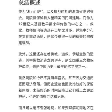
总结概述
作为“湘西门户“，以及抗战时期的湖南省临时省
会，沅陵县保留着大量精美的民国建筑。而作为
19世纪末基督教早期来华传教的中心之一，教
堂、牧师住宅等遗迹在当地尤其多，并集中分布
在文化南路两侧，是如今难得一见的精美的宗教
建筑群。
此外，这里还存在着佛教、道教、伊斯兰教的遗
迹，其中佛教遗迹龙兴讲寺，是全国重点文物保
护单位，也是中国历史上最早的佛学院之一。
虽然沅陵如今已不复当年盛名，甚至因为交通闭
塞而经济衰落，但历史遗迹也因此比较好的保留
着原貌，未经修饰的时间留痕让它们看上去更显
神秘，也更加值得寻访和记录。
而且可以毫不夸张地说，如果要理解湖南地区在