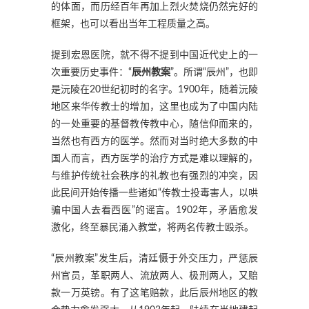
的体面，而历经百年再加上烈火焚烧仍然完好的
框架，也可以看出当年工程质量之高。
提到宏恩医院，就不得不提到中国近代史上的一
次重要历史事件：“
辰州教案
”。所谓“辰州”，也即
是沅陵在20世纪初时的名字。1900年，随着沅陵
地区来华传教士的增加，这里也成为了中国内陆
的一处重要的基督教传教中心，随信仰而来的，
当然也有西方的医学。然而对当时绝大多数的中
国人而言，西方医学的治疗方式是难以理解的，
与维护传统社会秩序的礼教也有强烈的冲突，因
此民间开始传播一些诸如“传教士投毒害人，以哄
骗中国人去看西医”的谣言。1902年，矛盾愈发
激化，终至暴民涌入教堂，将两名传教士殴杀。
“辰州教案”发生后，清廷慑于外交压力，严惩辰
州官员，革职两人、流放两人、极刑两人，又赔
款一万英镑。有了这笔赔款，此后辰州地区的教